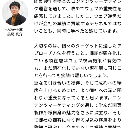
関東製作所様とのコンテンツマーケティン
グ運営を通して、改めてウェブの重要性を
痛感してきました。しかし、ウェブ運営だ
けが会社の業績に貢献するチャネルではな
いことも、同時に学べたと感じています。
ベルフォート（株）
長尾 真介
大切なのは、個々のターゲットに適したア
プローチ方法を行うこと。課題が顕在化し
ている顕在層はウェブ検索施策が有効で
も、まだ顕在化していない潜在層に同じこ
とを行っても接触は難しいでしょう。
更なる引き合いの獲得、そして成約への精
度を上げるためには、より御社への深い関
わりが重要になってくると思います。コン
テンツマーケティングを通して学んだ関東
製作所様自身の魅力をさらに深掘り、そし
て御社の顧客になり得る見込み客層をより
詳細に研究し、今まで以上に業績に貢献で