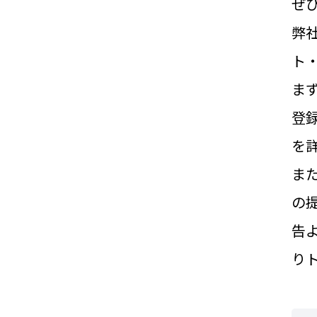
ぜ
弊
ト
ま
登
を
ま
の
告
り