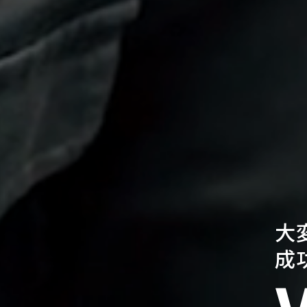
大
成
価
値
を
ビ
ジ
ュ
ア
ル
化
す
る